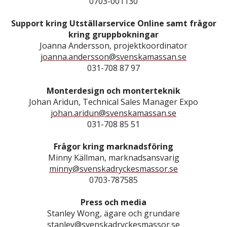
0703-001130
Support kring Utställarservice Online samt frågor
kring gruppbokningar
Joanna Andersson, projektkoordinator
joanna.andersson@svenskamassan.se
031-708 87 97
Monterdesign och monterteknik
Johan Aridun, Technical Sales Manager Expo
johan.aridun@svenskamassan.se
031-708 85 51
Frågor kring marknadsföring
Minny Källman, marknadsansvarig
minny@svenskadryckesmassor.se
0703-787585
Press och media
Stanley Wong, ägare och grundare
stanley@svenskadryckesmassor.se