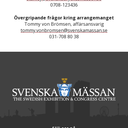
0708-123436
Övergripande frågor kring arrangemanget
Tommy von Brömsen, affärsansvarig
tommy.vonbromsen@svenskamassan.se
031-708 80 38