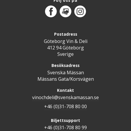
Följ oss på
Facebook
MediaPortal
Instagram
Postadress
Göteborg Vin & Deli
412 94 Göteborg
Sverige
Besöksadress
Svenska Mässan
Mässans Gata/Korsvägen
Kontakt
vinochdeli@svenskamassan.se
+46 (0)31-708 80 00
Biljettsupport
+46 (0)31-708 80 99