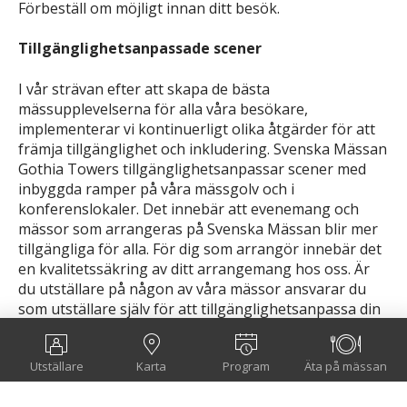
Förbeställ om möjligt innan ditt besök.
Tillgänglighetsanpassade scener
I vår strävan efter att skapa de bästa
mässupplevelserna för alla våra besökare,
implementerar vi kontinuerligt olika åtgärder för att
främja tillgänglighet och inkludering. Svenska Mässan
Gothia Towers tillgänglighetsanpassar scener med
inbyggda ramper på våra mässgolv och i
konferenslokaler. Det innebär att evenemang och
mässor som arrangeras på Svenska Mässan blir mer
tillgängliga för alla. För dig som arrangör innebär det
en kvalitetssäkring av ditt arrangemang hos oss. Är
du utställare på någon av våra mässor ansvarar du
som utställare själv för att tillgänglighetsanpassa din
monter, i kontakt med After Sales kan du få råd om
hur du exempelvis kan tillgänglighetsanpassa en scen
Utställare
Karta
Program
Äta på mässan
i montern.