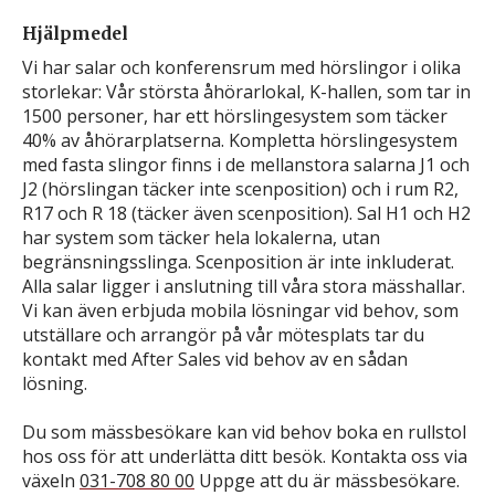
Hjälpmedel
Vi har salar och konferensrum med hörslingor i olika
storlekar: Vår största åhörarlokal, K-hallen, som tar in
1500 personer, har ett hörslingesystem som täcker
40% av åhörarplatserna. Kompletta hörslingesystem
med fasta slingor finns i de mellanstora salarna J1 och
J2 (hörslingan täcker inte scenposition) och i rum R2,
R17 och R 18 (täcker även scenposition). Sal H1 och H2
har system som täcker hela lokalerna, utan
begränsningsslinga. Scenposition är inte inkluderat.
Alla salar ligger i anslutning till våra stora mässhallar.
Vi kan även erbjuda mobila lösningar vid behov, som
utställare och arrangör på vår mötesplats tar du
kontakt med After Sales vid behov av en sådan
lösning.
Du som mässbesökare kan vid behov boka en rullstol
hos oss för att underlätta ditt besök. Kontakta oss via
växeln
031-708 80 00
Uppge att du är mässbesökare.