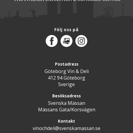
Följ oss på
Facebook
MediaPortal
Instagram
Postadress
Göteborg Vin & Deli
412 94 Göteborg
Sverige
Besöksadress
Svenska Mässan
Mässans Gata/Korsvägen
Kontakt
vinochdeli@svenskamassan.se