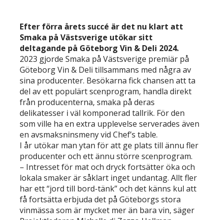
Efter förra årets succé är det nu klart att
Smaka på Västsverige utökar sitt
deltagande på Göteborg Vin & Deli 2024.
2023 gjorde Smaka på Västsverige premiär på
Göteborg Vin & Deli tillsammans med några av
sina producenter. Besökarna fick chansen att ta
del av ett populärt scenprogram, handla direkt
från producenterna, smaka på deras
delikatesser i väl komponerad tallrik. För den
som ville ha en extra upplevelse serverades även
en avsmaksninsmeny vid Chef’s table.
I år utökar man ytan för att ge plats till ännu fler
producenter och ett ännu större scenprogram.
– Intresset för mat och dryck fortsätter öka och
lokala smaker är såklart inget undantag. Allt fler
har ett “jord till bord-tänk” och det känns kul att
få fortsätta erbjuda det på Göteborgs stora
vinmässa som är mycket mer än bara vin, säger